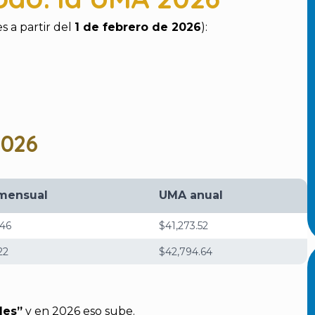
s a partir del
1 de febrero de 2026
):
2026
mensual
UMA anual
.46
$41,273.52
22
$42,794.64
les”
y en 2026 eso sube.