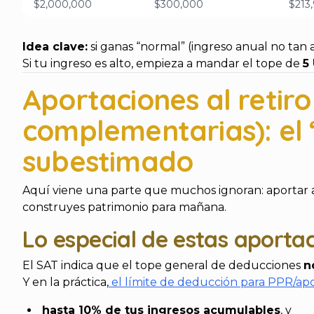
$2,000,000
$300,000
$213
Idea clave:
si ganas “normal” (ingreso anual no tan 
Si tu ingreso es alto, empieza a mandar el tope de
5
Aportaciones al retir
complementarias): el 
subestimado
Aquí viene una parte que muchos ignoran: aportar 
construyes patrimonio para mañana.
Lo especial de estas aporta
El SAT indica que el tope general de deducciones
n
Y en la práctica,
el límite de deducción para PPR/ap
hasta 10% de tus ingresos acumulables
, y