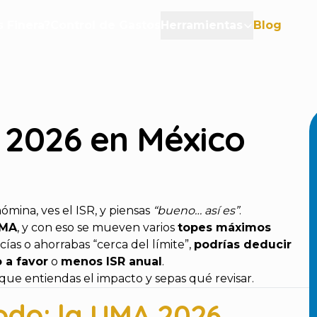
 Finera?
Control de Gastos
Herramientas
Blog
s 2026 en México
nómina, ves el ISR, y piensas
“bueno… así es”
.
UMA
, y con eso se mueven varios
topes máximos
cías o ahorrabas “cerca del límite”,
podrías deducir
 a favor
o
menos ISR anual
.
a que entiendas el impacto y sepas qué revisar.
odo: la UMA 2026