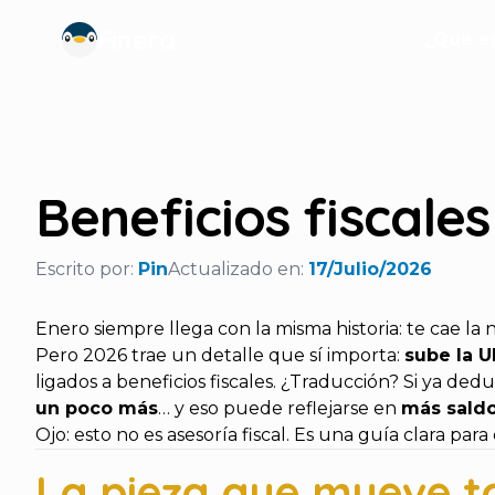
Finera
¿Qué es
Beneficios fiscale
Escrito por:
Pin
Actualizado en:
17/Julio/2026
Enero siempre llega con la misma historia: te cae la 
Pero 2026 trae un detalle que sí importa:
sube la 
ligados a beneficios fiscales. ¿Traducción? Si ya dedu
un poco más
… y eso puede reflejarse en
más saldo
Ojo: esto no es asesoría fiscal. Es una guía clara par
La pieza que mueve t