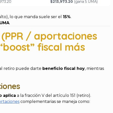
,973.20
$213,973.20
(gana 5 UMA)
alto), lo que manda suele ser el
15%
.
 UMA
.
o (PPR / aportaciones
“boost” fiscal más
al retiro puede darte
beneficio fiscal hoy
, mientras
ciones
o aplica
a la fracción V del artículo 151 (retiro).
ortaciones
complementarias se maneja como: