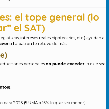
s: el tope general (lo
r” el SAT)
egiaturas, intereses reales hipotecarios, etc.) ayudan a
favor
si tu patrón te retuvo de más.
te)
 deducciones personales
no puede exceder
lo que sea
ntos)
.
plo para 2025 (5 UMA o 15% lo que sea menor).