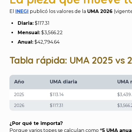
El
INEGI
publicó los valores de la
UMA 2026
(vigente
Diaria:
$117.31
Mensual:
$3,566.22
Anual:
$42,794.64
Tabla rápida: UMA 2025 vs 
Año
UMA diaria
UMA 
2025
$113.14
$3,439
2026
$117.31
$3,566.
¿Por qué te importa?
Porque varios topes se calculan como
“5 UMA anua