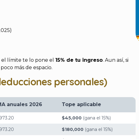
2025)
l límite te lo pone el
15% de tu ingreso
. Aun así, si
 poco más de espacio.
educciones personales)
MA anuales 2026
Tope aplicable
,973.20
$45,000
(gana el 15%)
,973.20
$180,000
(gana el 15%)