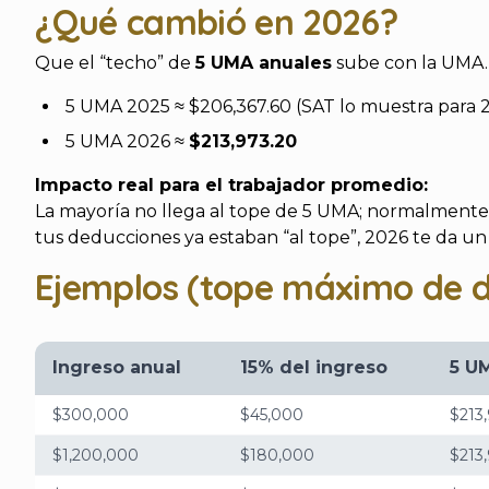
¿Qué cambió en 2026?
Que el “techo” de
5 UMA anuales
sube con la UMA.
5 UMA 2025 ≈ $206,367.60 (SAT lo muestra para 
5 UMA 2026 ≈
$213,973.20
Impacto real para el trabajador promedio:
La mayoría no llega al tope de 5 UMA; normalmente e
tus deducciones ya estaban “al tope”, 2026 te da un
Ejemplos (tope máximo de d
Ingreso anual
15% del ingreso
5 U
$300,000
$45,000
$213
$1,200,000
$180,000
$213