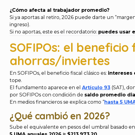
¿Cómo afecta al trabajador promedio?
Si ya aportas al retiro, 2026 puede darte un “mar
ingreso).
Si no aportas, este es el recordatorio:
puedes usar e
SOFIPOs: el beneficio f
ahorras/inviertes
En SOFIPOs, el beneficio fiscal clásico es:
intereses
tope.
El fundamento aparece en el
Artículo 93
(SAT), do
por SOFIPOs con condición de
saldo promedio dia
En medios financieros se explica como “
hasta 5 UMA
¿Qué cambió en 2026?
Sube el equivalente en pesos del umbral basado e
5 UMA anuales 2026 ≈ $213,973.20